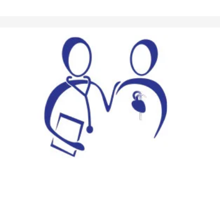
Patienter med kronisk
sygdom
Hvis du har kronisk sygdom og er i medicinsk behandling
bliver du fulgt hos fast læge og personale. Du får taget
relevante prøver hos os før konsultationerne.
Yderligere oplysninger