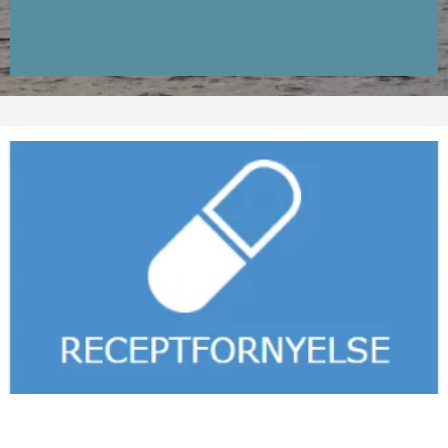
Receptfornyelse
Du kan forny recepter på fast medicin via nedenstående
link
forny medicin
, på app´en
Min Læge
eller telefonisk
kl. 9:30-12.
Vedr. vanedannende medicin se
yderligere information
.