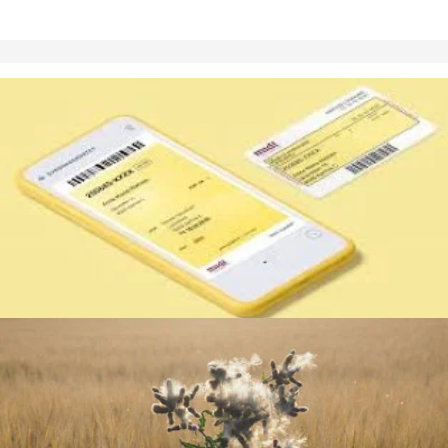
Sundhedskort
Medbring altid dit gule sundhedskort eller app.
Nyheder
Klinikken holder ferielukket i ugerne 33 + 34.