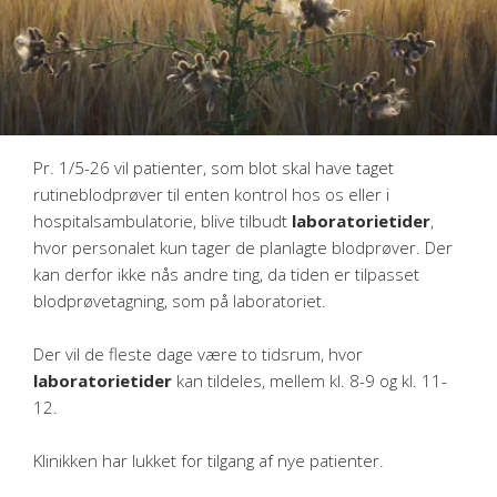
Ved akut sygdom kan henvendelse ske til Lægehuset i
Damsholte på tlf. 55 81 60 15.
Fast medicin bedes venligst bestilt hos os inden
ferielukningen.
Pr. 1/5-26 vil patienter, som blot skal have taget
rutineblodprøver til enten kontrol hos os eller i
hospitalsambulatorie, blive tilbudt
laboratorietider
,
hvor personalet kun tager de planlagte blodprøver. Der
kan derfor ikke nås andre ting, da tiden er tilpasset
blodprøvetagning, som på laboratoriet.
Der vil de fleste dage være to tidsrum, hvor
laboratorietider
kan tildeles, mellem kl. 8-9 og kl. 11-
12.
Klinikken har lukket for tilgang af nye patienter.